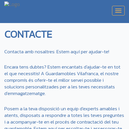
Toggl
navig
CONTACTE
Contacta amb nosaltres: Estem aquí per ajudar-te!
Encara tens dubtes? Estem encantats d'ajudar-te en tot
el que necessitis! A Guardamobles Vilafranca, el nostre
compromís és oferir-te el millor servei possible i
solucions personalitzades per a les teves necessitats
d'emmagatzematge.
Posem a la teva disposició un equip d'experts amables i
atents, disposats a respondre a totes les teves preguntes
i a acompanyar-te en el procés de contractació del teu
guardamoble. Estem aquí per escoltar-te i assessorar-te