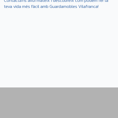
Contacta'ns avui mateix i descobreix com podem fer la
teva vida més fàcil amb Guardamobles Vilafranca!